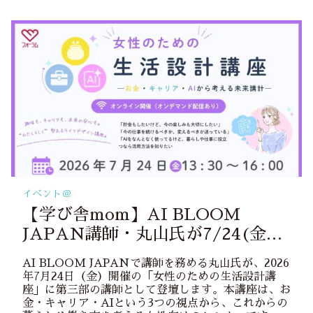
イベント＠
【学び舎mom】AI BLOOM
JAPAN講師・丸山氏が7/24(金)
「女性のための生活設計講座」に登
AI BLOOM JAPANで講師を務める丸山氏が、2026
壇！
年7月24日（金）開催の「女性のための生活設計講
座」に第三部の講師として登壇します。本講座は、お
金・キャリア・AIという3つの視点から、これからの