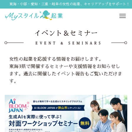
東海・中部・愛知・三重・岐阜の女性の起業、キャリアアップをサポート！
Tog
navi
イベント＆セミナー
女性の起業を応援する情報をお届けします。
東海3県で開催するセミナーや支援情報をお知らせし
ます。過去に開催したイベント報告もご覧いただけま
す。