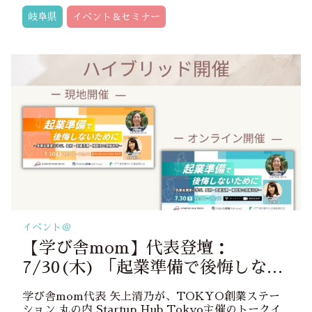
岐阜県
イベント＆セミナー
イベント＠
【学び舎mom】代表登壇：
7/30(木) 「起業準備で後悔しない
ために ～先輩起業家に学ぶ、契
学び舎mom代表 矢上清乃が、TOKYO創業ステー
約・支援活用・相談先の見極め方
ション 丸の内 Startup Hub Tokyo主催のトークイ