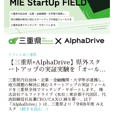
イベント＠
三重県
【三重県×AlphaDrive】​​県外スタ
ートアップの実証実験を「オール三
重」で支援するプログラム「MIE
三重県内自治体・企業・金融機関・大学等が連携し、
StartUp FIELD」を開始
地方課題の解決に挑むスタートアップの実証フィール
ドを三重県全体でマッチング・サポートします。 株
式会社アルファドライブ（本社：東京都千代田区、代
表取締役社長兼CEO/CAXO 麻生要一、以下
「AlphaDrive」）は、三重県より「令和8年度 みえ
スタ
（続きを読む…）