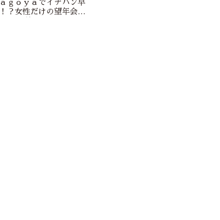
ａｇｏｙａでイチバン早
！？女性だけの望年会
019（主催：アクションラ
）