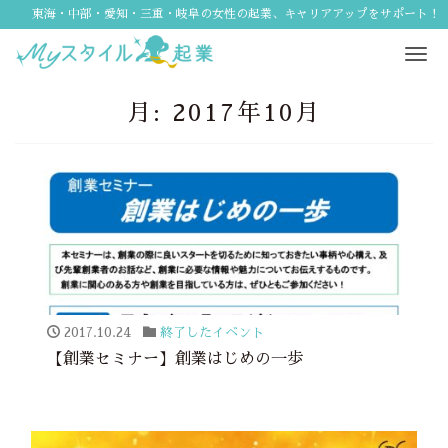
東海・中部・愛知・三重・岐阜の女性の起業、キャリアアップをサポート！
Tog
navi
月:
2017年10月
2017.10.24
終了したイベント
【創業セミナー】創業はじめの一歩