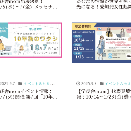
び舎mom出展決定！
あなたの情熱が世界を照
1/5(水)～7(金) メッセナゴ
光になる！愛知発女性起
2025に学び舎momも出展
支援プログラム「FLARE
ます！
AICHI」募集開始！
2025.9.7
イベント＆セミナー
2025.9.3
イベント＆セミナ
び舎momイベント情報：
【学び舎mom】代表登壇
0/7(火)開催 第7回「10年後
報：10/14～1/23(金)
ワタシ」ワークショップ＠
性のための異業種交流会
ンライン