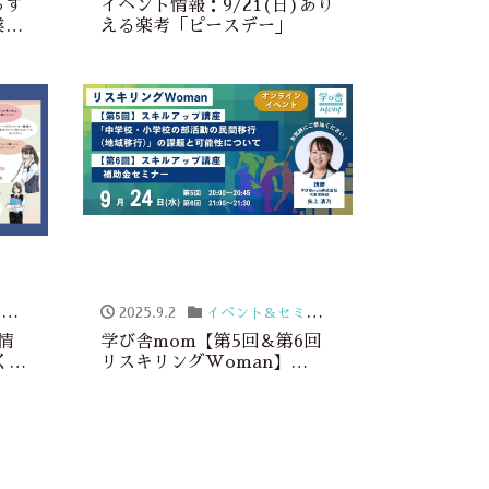
らす
イベント情報：9/21(日)あり
業家
える楽考「ピースデー」
ー
2025.9.2
イベント＆セミナー
情
学び舎mom【第5回＆第6回
働く女
リスキリングWoman】
9/24(水)「中学校・小学校の
部活動の民間移行（地域移
行）」の課題と可能性につい
て＆補助金セミナー