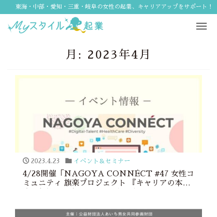
東海・中部・愛知・三重・岐阜の女性の起業、キャリアアップをサポート！
Tog
navi
月:
2023年4月
2023.4.23
イベント＆セミナー
4/28開催「NAGOYA CONNÉCT #47 女性コ
ミュニティ 旗楽プロジェクト 『キャリアの本
音。起業の本音。ーこれからの私の軸ー』」