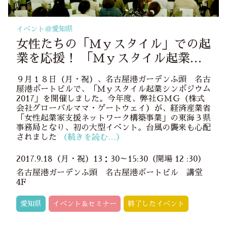
イベント＠
愛知県
女性たちの「Ｍｙスタイル」での起
業を応援！ 「Ｍｙスタイル起業シ
ンポジウム」を開催しました
９月１８日（月・祝）、名古屋港ガーデンふ頭 名古
屋港ポートビルで、「Ｍｙスタイル起業シンポジウム
2017」を開催しました。今年度、弊社ＧＭＧ（株式
会社グローバルママ・ゲートウェイ）が、経済産業省
「女性起業家支援ネットワーク構築事業」の東海３県
事務局となり、初の大型イベント。台風の襲来も心配
されました
（続きを読む…）
2017.9.18（月・祝）13：30～15:30（開場 12 :30）
名古屋港ガーデンふ頭 名古屋港ポートビル 講堂
4F
愛知県
イベント＆セミナー
終了したイベント