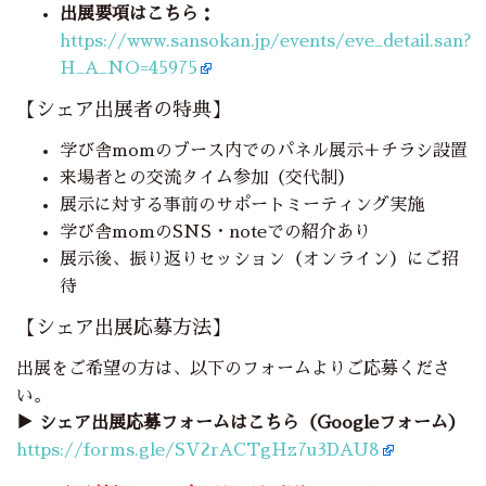
出展要項はこちら：
https://www.sansokan.jp/events/eve_detail.san?
H_A_NO=45975
【シェア出展者の特典】
学び舎momのブース内でのパネル展示＋チラシ設置
来場者との交流タイム参加（交代制）
展示に対する事前のサポートミーティング実施
学び舎momのSNS・noteでの紹介あり
展示後、振り返りセッション（オンライン）にご招
待
【シェア出展応募方法】
出展をご希望の方は、以下のフォームよりご応募くださ
い。
▶︎ シェア出展応募フォームはこちら（Googleフォーム）
https://forms.gle/SV2rACTgHz7u3DAU8