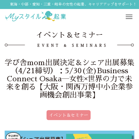
東海・中部・愛知・三重・岐阜の女性の起業、キャリアアップをサポート！
Tog
navi
イベント＆セミナー
学び舎mom出展決定＆シェア出展募集
（4/21締切）：5/30(金)Business
Connect Osaka―女性×世界の力で未
来を創る【大阪・関西万博中小企業参
画機会創出事業】
イベント＆セミナー