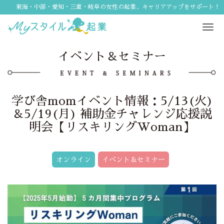
東海・中部・愛知・三重・岐阜の女性の起業、キャリアアップをサポート！
Tog
navi
イベント＆セミナー
学び舎momイベント情報：5/13(火)
＆5/19(月) 補助金チャレンジ応援説
明会【リスキリングWoman】
オンライン
イベント＆セミナー