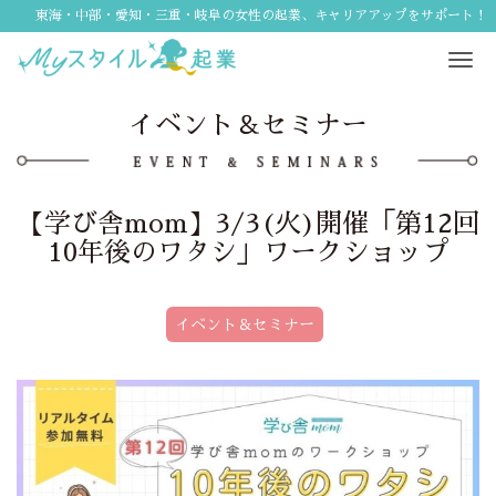
東海・中部・愛知・三重・岐阜の女性の起業、キャリアアップをサポート！
Tog
navi
イベント＆セミナー
【学び舎mom】3/3(火)開催「第12回
10年後のワタシ」ワークショップ
イベント＆セミナー