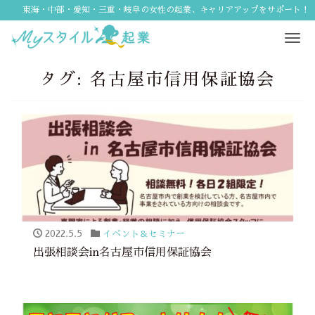
東海・中部・愛知・三重・岐阜の女性の起業、キャリアアップをサポート！
Tog
navi
タグ:
名古屋市信用保証協会
2022.5.5
イベント＆セミナー
出張相談会in名古屋市信用保証協会