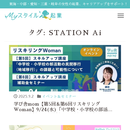
東海・中部・愛知・三重・岐阜の女性の起業、キャリアアップをサポート！
Tog
navi
タグ:
STATION Ai
2025.9.2
イベント＆セミナー
学び舎mom【第5回＆第6回リスキリング
Woman】9/24(水)「中学校・小学校の部活動
の民間移行（地域移行）」の課題と可能性につい
て＆補助金セミナー