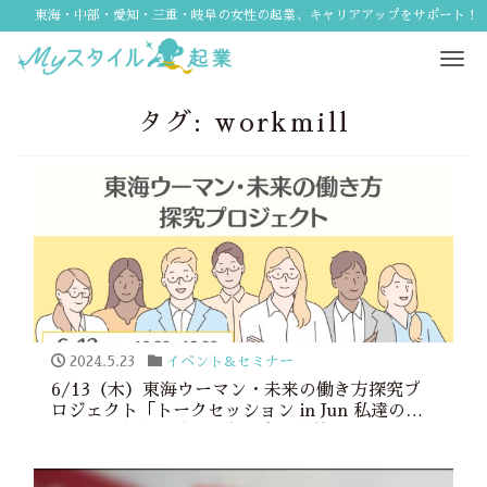
東海・中部・愛知・三重・岐阜の女性の起業、キャリアアップをサポート！
Tog
navi
タグ:
workmill
2024.5.23
イベント＆セミナー
6/13（木）東海ウーマン・未来の働き方探究プ
ロジェクト「トークセッション in Jun 私達の毎
日のはたらくの乗りこなし方」開催！