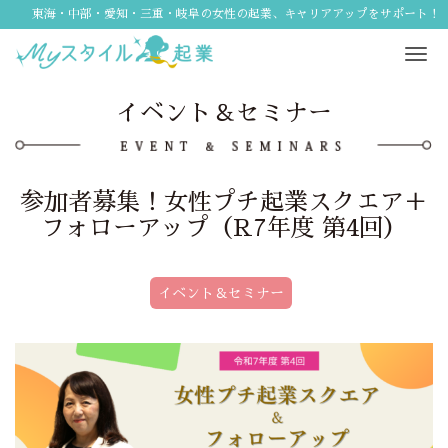
東海・中部・愛知・三重・岐阜の女性の起業、キャリアアップをサポート！
Tog
navi
イベント＆セミナー
参加者募集！女性プチ起業スクエア＋
フォローアップ（R7年度 第4回）
イベント＆セミナー