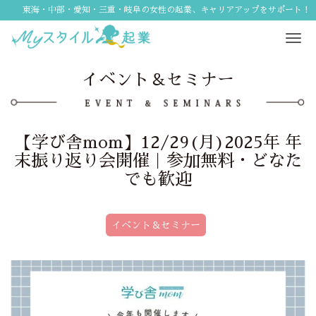
東海・中部・愛知・三重・岐阜の女性の起業、キャリアアップをサポート！
Tog
navi
イベント＆セミナー
【学び舎mom】12/29(月)2025年 年
末振り返り会開催｜参加無料・どなた
でも歓迎
イベント＆セミナー