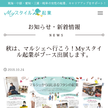
東海・中部・愛知・三重・岐阜の女性の起業、キャリアアップをサポート！
Tog
navi
お知らせ・新着情報
秋は、マルシェへ行こう！Myスタイ
ル起業がブース出展します。
2018.10.24