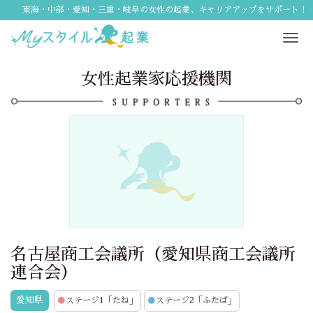
東海・中部・愛知・三重・岐阜の女性の起業、キャリアアップをサポート！
Tog
navi
女性起業家応援機関
名古屋商工会議所（愛知県商工会議所
連合会）
愛知県
●
ステージ1「たね」
●
ステージ2「ふたば」