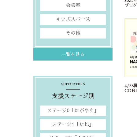
202
プロ
会議室
始
キッズスペース
その他
一覧を見る
SUPPORTERS
4/2
CON
支援ステージ別
ニティ
ャリ
ーこ
ステージ0「たがやす」
ステージ1「たね」