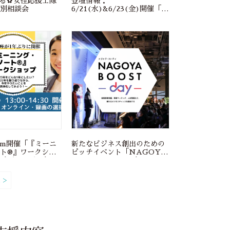
ふ る✿女性応援士隊
登壇情報：
別相談会
6/21(水)&6/23(金)開催「今
年はあなたも起業家に！2日間
で学ぶソーシャルビジネスの
作り方」に代表 矢上が登壇し
ます
)pm開催「『ミーニ
新たなビジネス創出のための
ート®︎』ワークショ
ピッチイベント「NAGOYA
23年をどんな1年に
BOOST DAY」３年ぶりの
022年を振り返りな
リアル開催！
やりたいことを具
 >
よう！～」【会場
）・オンライン・