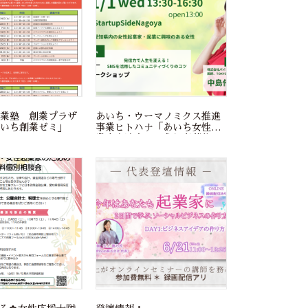
業塾 創業プラザ
あいち・ウーマノミクス推進
いち創業ゼミ」
事業ヒトハナ「あいち女性起
業家交流会」の参加者募集
中！