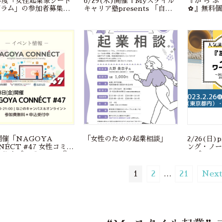
3年度「女性起業家シード
6/29(木)開催『Myスタイル
『か ら 
グラム」の参加者募集開
キャリア塾presents 「自分
✿』無料個
らしい働き方の探求」セミナ
ー 〜ママのセカンドキャリ
ア探求編〜 自己理解ワークシ
ョップ＆50歳起業！TOMO
CAFF’Eオーナー早川社長
アントレプレナーStory共有
お茶会』 ※会場＆オンライ
ン開催！
8開催「NAGOYA
「女性のための起業相談」
2/26(日
NÉCT #47 女性コミュ
ング・ノ
 旗楽プロジェクト 『キ
ップ～ 20
アの本音。起業の本音。
したい？2
れからの私の軸ー』」
がら、今年
1
2
…
21
Next
体化してみ
（東京都内
録画受講】