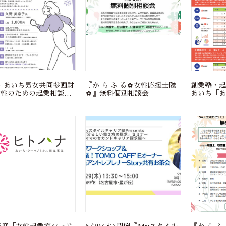
) あいち男女共同参画財
『か ら ふ る✿女性応援士隊
創業塾・起
女性のための起業相談」
✿』無料個別相談会
あいち「あ
受付中！