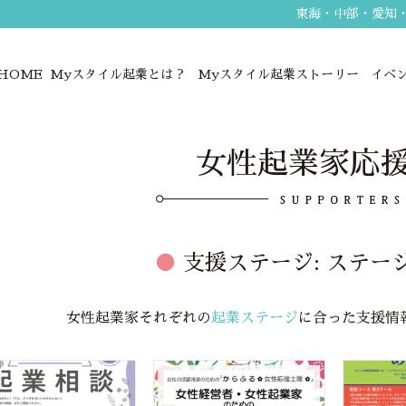
東海・中部・愛知
HOME
Myスタイル起業とは？
Myスタイル起業ストーリー
イベ
女性起業家応
●
支援ステージ:
ステー
女性起業家それぞれの
起業ステージ
に合った支援情