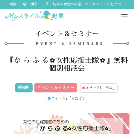
東海・中部・愛知・三重・岐阜の女性の起業、キャリアアップをサポート！
Tog
navi
イベント＆セミナー
『か ら ふ る✿女性応援士隊✿』無料
個別相談会
愛知県
イベント＆セミナー
●
ステージ1「たね」
●
ステージ2「ふたば」