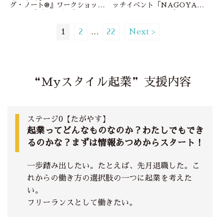
グ・ノート®︎』ワークショップ
ッチイベント「NAGOYA
～ 2023年をどんな1年にした
BOOST DAY」３年ぶりのリ
い？2022年を振り返りながら、
アル開催！
今年やりたいことを具体化して
1
2
…
22
Next >
みよう！～」【会場（東京都
内）・オンライン・録画受講】
“Myスタイル起業”支援内容
ステージ0【たがやす】
起業ってどんなものなのか？わたしでもでき
るのかな？まずは情報あつめからスタート！
一歩踏み出したい。たとえば、先月退職した。こ
れからの働き方の選択肢の一つに起業を考えた
い。
フリーランスとして働きたい。