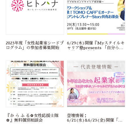
2023年度「女性起業家シードプ
6/29(木)開催『Myスタイルキ
ログラム」の参加者募集開始
ャリア塾presents 「自分らし
い働き方の探求」セミナー 〜
ママのセカンドキャリア探求
編〜 自己理解ワークショップ
＆50歳起業！TOMO
CAFF’Eオーナー早川社長ア
ントレプレナーStory共有お茶
会』 ※会場＆オンライン開
催！
『か ら ふ る✿女性応援士隊
登壇情報：
✿』無料個別相談会
6/21(水)&6/23(金)開催「今
年はあなたも起業家に！2日間
で学ぶソーシャルビジネスの作