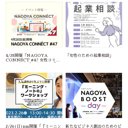
り方」に代表 矢上が登壇しま
す
4/28開催「NAGOYA
「女性のための起業相談」
CONNÉCT #47 女性コミュ
ニティ 旗楽プロジェクト 『キ
ャリアの本音。起業の本音。ー
これからの私の軸ー』」
2/26(日)pm開催「『ミーニン
新たなビジネス創出のためのピ