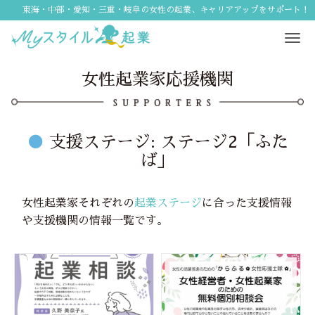
東海・中部・愛知・三重・岐阜の女性の起業、キャリアアップをサポート！
Tog
navi
女性起業家応援機関
●
支援ステージ:
ステージ2「ふた
ば」
女性起業家それぞれの
起業ステージ
に合った支援情報
や支援機関の情報一覧です。