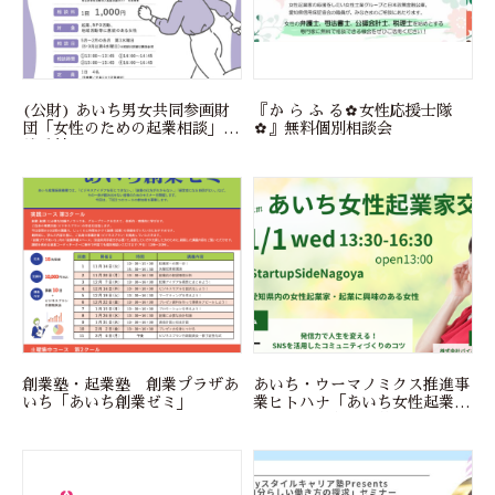
(公財) あいち男女共同参画財
『か ら ふ る✿女性応援士隊
団「女性のための起業相談」相
✿』無料個別相談会
談受付中！
創業塾・起業塾 創業プラザあ
あいち・ウーマノミクス推進事
いち「あいち創業ゼミ」
業ヒトハナ「あいち女性起業家
交流会」の参加者募集中！