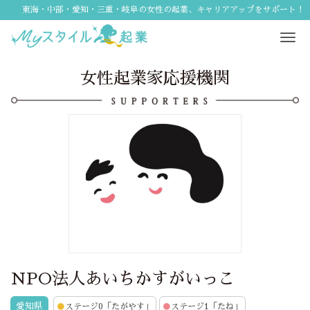
東海・中部・愛知・三重・岐阜の女性の起業、キャリアアップをサポート！
Tog
navi
女性起業家応援機関
NPO法人あいちかすがいっこ
愛知県
●
ステージ0「たがやす」
●
ステージ1「たね」