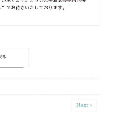
フが承ります。とうしん美濃陶芸美術館併
ル”でお待ちいたしております。
戻る
Next >