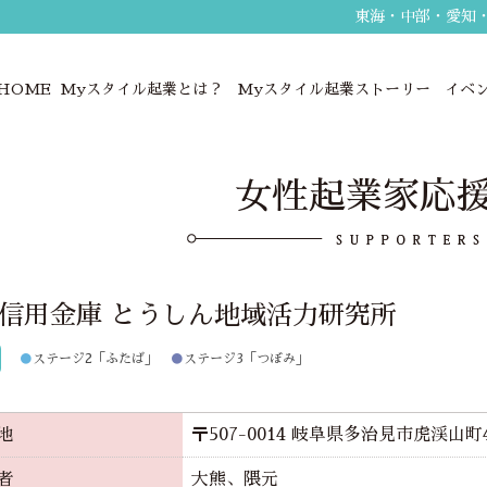
東海・中部・愛知
HOME
Myスタイル起業とは？
Myスタイル起業ストーリー
イベ
女性起業家応
信用金庫 とうしん地域活力研究所
●
ステージ2「ふたば」
●
ステージ3「つぼみ」
地
〒507-0014 岐阜県多治見市虎渓山町4
者
大熊、隈元